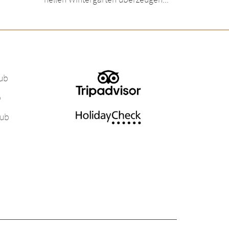
aub
b
aub