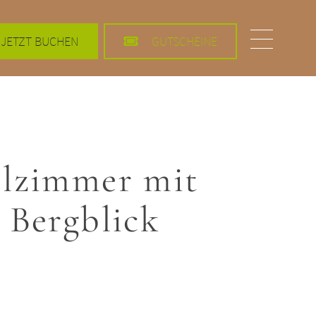
JETZT BUCHEN
GUTSCHEINE
Menü eins
lzimmer mit
 Bergblick