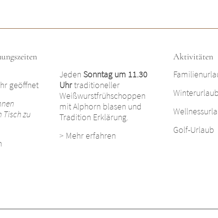
nungszeiten
Aktivitäten
Jeden
Sonntag um 11.30
Familienurl
hr geöffnet
Uhr
traditioneller
Winterurlau
Weißwurstfrühschoppen
hnen
mit Alphorn blasen und
Wellnessurl
n Tisch zu
Tradition Erklärung.
Golf-Urlaub
>
Mehr erfahren
n