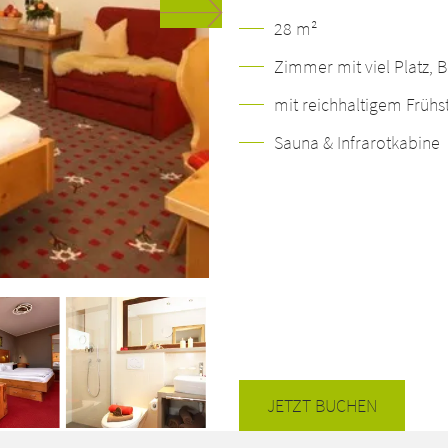
28 m²
Zimmer mit viel Platz, 
mit reichhaltigem Frühs
Sauna & Infrarotkabine
JETZT BUCHEN