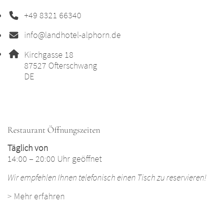
+49 8321 66340
Telefonnummer: 4 9 8 3 2 1 6 6 3 4 0
info@landhotel-alphorn.de
E-Mail Adresse: info@landhotel-alphorn.de
Adresse:
Kirchgasse 18
, 8 7 5 2 7
87527
Ofterschwang
DE
Restaurant Öffnungszeiten
Täglich von
14:00 – 20:00 Uhr geöffnet
Wir empfehlen Ihnen telefonisch einen Tisch zu reservieren!
>
Mehr erfahren