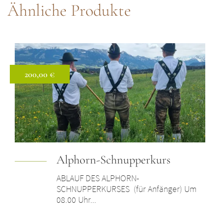
Ähnliche Produkte
200,00 €
Preis: 200,00 €
Alphorn-Schnupperkurs
ABLAUF DES ALPHORN-
SCHNUPPERKURSES (für Anfänger) Um
08.00 Uhr...