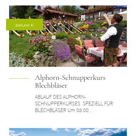
200,00 €
Preis: 200,00 €
Alphorn-Schnupperkurs
Blechbläser
ABLAUF DES ALPHORN-
SCHNUPPERKURSES SPEZIELL FÜR
BLECHBLÄSER Um 08.00...