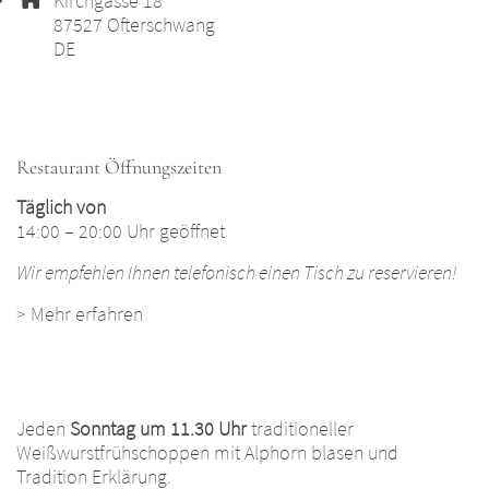
Kirchgasse 18
, 8 7 5 2 7
87527
Ofterschwang
DE
Restaurant Öffnungszeiten
Täglich von
14:00 – 20:00 Uhr geöffnet
Wir empfehlen Ihnen telefonisch einen Tisch zu reservieren!
>
Mehr erfahren
Jeden
Sonntag um 11.30 Uhr
traditioneller
Weißwurstfrühschoppen mit Alphorn blasen und
Tradition Erklärung.